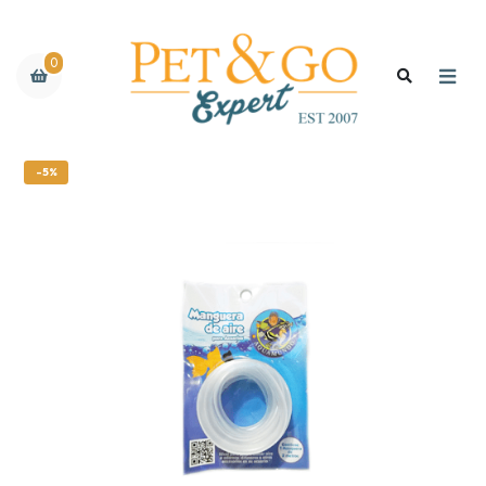
0
-5%