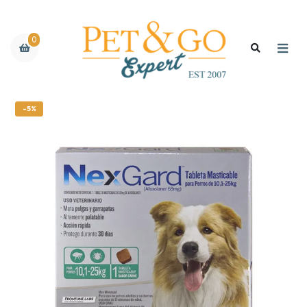
0
-5%