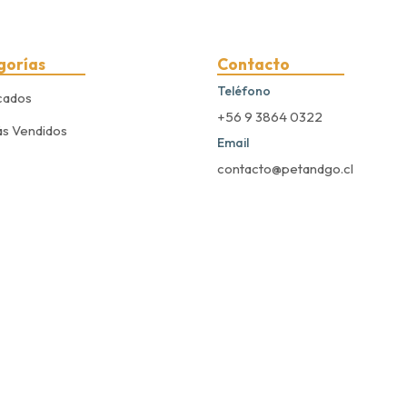
gorías
Contacto
Teléfono
cados
+56 9 3864 0322
s Vendidos
Email
contacto@petandgo.cl