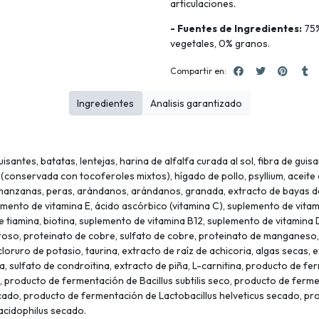
articulaciones.
- Fuentes de Ingredientes:
75%
vegetales, 0% granos.
Compartir en:
Ingredientes
Analisis garantizado
santes, batatas, lentejas, harina de alfalfa curada al sol, fibra de gu
 (conservada con tocoferoles mixtos), hígado de pollo, psyllium, aceite
 manzanas, peras, arándanos, arándanos, granada, extracto de bayas de 
emento de vitamina E, ácido ascórbico (vitamina C), suplemento de vitami
e tiamina, biotina, suplemento de vitamina B12, suplemento de vitamina D
erroso, proteinato de cobre, sulfato de cobre, proteinato de manganeso
, cloruro de potasio, taurina, extracto de raíz de achicoria, algas secas
ta, sulfato de condroitina, extracto de piña, L-carnitina, producto de 
producto de fermentación de Bacillus subtilis seco, producto de ferme
cado, producto de fermentación de Lactobacillus helveticus secado, p
acidophilus secado.