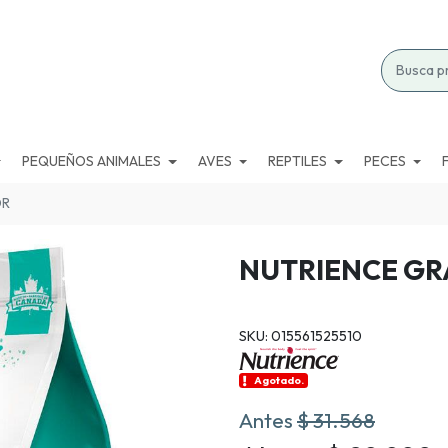
PEQUEÑOS ANIMALES
AVES
REPTILES
PECES
OR
NUTRIENCE GR
SKU: 015561525510
Agotado.
Antes
$ 31.568