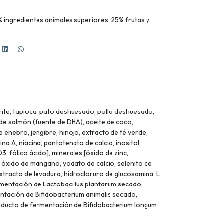
 ingredientes animales superiores, 25% frutas y
isante, tapioca, pato deshuesado, pollo deshuesado,
 de salmón (fuente de DHA), aceite de coco,
enebro, jengibre, hinojo, extracto de té verde,
na A, niacina, pantotenato de calcio, inositol,
3, fólico ácido], minerales [óxido de zinc,
, óxido de mangano, yodato de calcio, selenito de
, extracto de levadura, hidrocloruro de glucosamina, L
fermentación de Lactobacillus plantarum secado,
ntación de Bifidobacterium animalis secado,
roducto de fermentación de Bifidobacterium longum