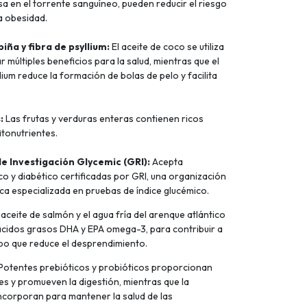
sa en el torrente sanguíneo, pueden reducir el riesgo
a obesidad.
iña y fibra de psyllium:
El aceite de coco se utiliza
múltiples beneficios para la salud, mientras que el
llium reduce la formación de bolas de pelo y facilita
:
Las frutas y verduras enteras contienen ricos
itonutrientes.
de Investigación Glycemic (GRI):
Acepta
co y diabético certificadas por GRI, una organización
ica especializada en pruebas de índice glucémico.
 aceite de salmón y el agua fría del arenque atlántico
ácidos grasos DHA y EPA omega-3, para contribuir a
empo que reduce el desprendimiento.
Potentes prebióticos y probióticos proporcionan
s y promueven la digestión, mientras que la
incorporan para mantener la salud de las