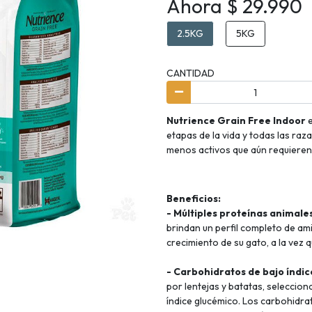
Ahora $ 29.990
2.5KG
5KG
CANTIDAD
Nutrience Grain Free Indoor
etapas de la vida y todas las raza
menos activos que aún requieren 
Beneficios:
- Múltiples proteínas animal
brindan un perfil completo de ami
crecimiento de su gato, a la vez
- Carbohidratos de bajo índi
por lentejas y batatas, seleccion
índice glucémico. Los carbohidra