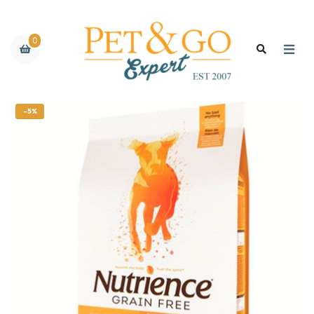
0
-5%