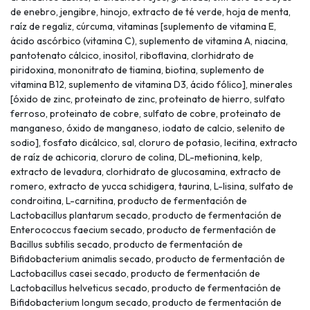
de enebro, jengibre, hinojo, extracto de té verde, hoja de menta,
raíz de regaliz, cúrcuma, vitaminas [suplemento de vitamina E,
ácido ascórbico (vitamina C), suplemento de vitamina A, niacina,
pantotenato cálcico, inositol, riboflavina, clorhidrato de
piridoxina, mononitrato de tiamina, biotina, suplemento de
vitamina B12, suplemento de vitamina D3, ácido fólico], minerales
[óxido de zinc, proteinato de zinc, proteinato de hierro, sulfato
ferroso, proteinato de cobre, sulfato de cobre, proteinato de
manganeso, óxido de manganeso, iodato de calcio, selenito de
sodio], fosfato dicálcico, sal, cloruro de potasio, lecitina, extracto
de raíz de achicoria, cloruro de colina, DL-metionina, kelp,
extracto de levadura, clorhidrato de glucosamina, extracto de
romero, extracto de yucca schidigera, taurina, L-lisina, sulfato de
condroitina, L-carnitina, producto de fermentación de
Lactobacillus plantarum secado, producto de fermentación de
Enterococcus faecium secado, producto de fermentación de
Bacillus subtilis secado, producto de fermentación de
Bifidobacterium animalis secado, producto de fermentación de
Lactobacillus casei secado, producto de fermentación de
Lactobacillus helveticus secado, producto de fermentación de
Bifidobacterium longum secado, producto de fermentación de