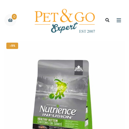
0
-5%