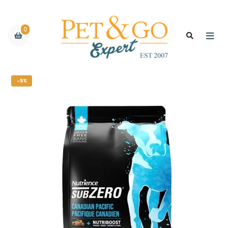
0
-5%