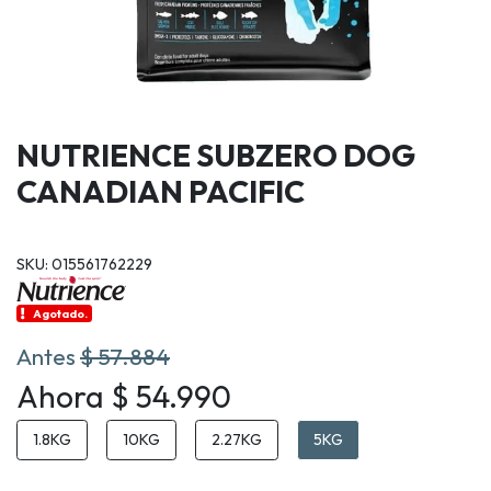
NUTRIENCE SUBZERO DOG
CANADIAN PACIFIC
SKU: 015561762229
Agotado.
Antes
$ 57.884
Ahora $ 54.990
1.8KG
10KG
2.27KG
5KG