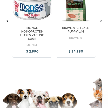
G
MONGE
BRAVERY CHICKEN
A
MONOPROTEIN
PUPPY L/M
FLAKES VACUNO
BRAVERY
80GR
MONGE
$ 2.990
$ 24.990