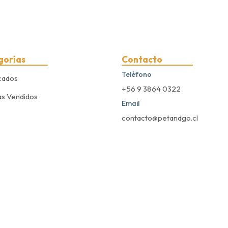
gorías
Contacto
Teléfono
cados
+56 9 3864 0322
s Vendidos
Email
contacto@petandgo.cl