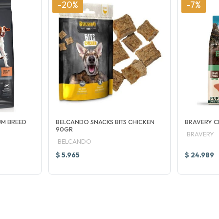
-20%
-7%
UM BREED
BELCANDO SNACKS BITS CHICKEN
BRAVERY C
90GR
BRAVERY
BELCANDO
$ 5.965
$ 24.989