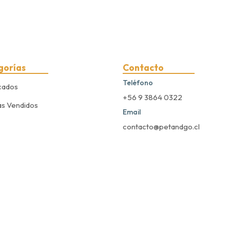
gorías
Contacto
Teléfono
cados
+56 9 3864 0322
s Vendidos
Email
contacto@petandgo.cl