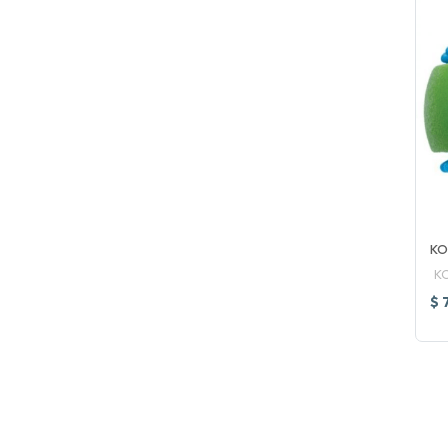
KO
K
$ 