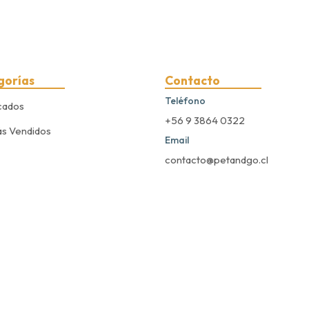
gorías
Contacto
Teléfono
cados
+56 9 3864 0322
s Vendidos
Email
contacto@petandgo.cl