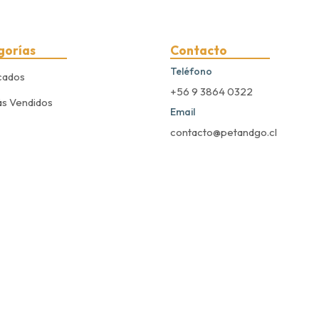
gorías
Contacto
Teléfono
cados
+56 9 3864 0322
s Vendidos
Email
contacto@petandgo.cl