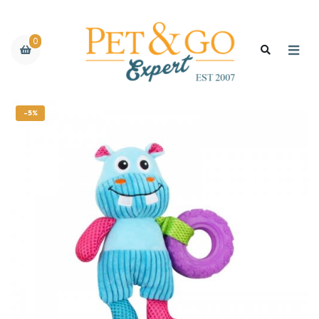
0
-5%