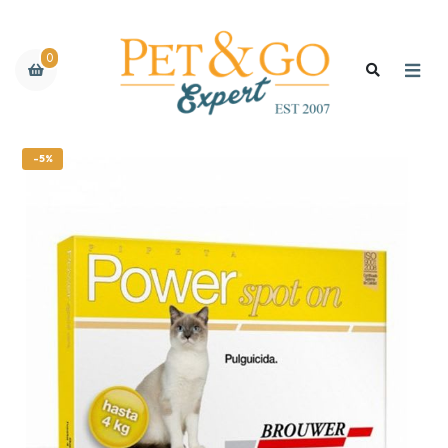
0
-5%