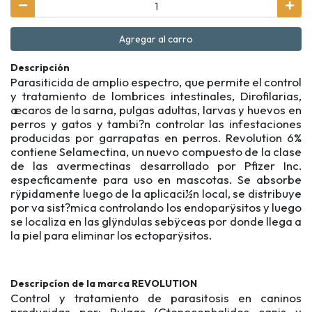
Agregar al carro
Descripción
Parasiticida de amplio espectro, que permite el control
y tratamiento de lombrices intestinales, Dirofilarias,
æcaros de la sarna, pulgas adultas, larvas y huevos en
perros y gatos y tambi?n controlar las infestaciones
producidas por garrapatas en perros. Revolution 6%
contiene Selamectina, un nuevo compuesto de la clase
de las avermectinas desarrollado por Pfizer Inc.
espec­ficamente para uso en mascotas. Se absorbe
rÿpidamente luego de la aplicaci½n local, se distribuye
por v­a sist?mica controlando los endoparÿsitos y luego
se localiza en las glÿndulas sebÿceas por donde llega a
la piel para eliminar los ectoparÿsitos.
Descripcíon de la marca REVOLUTION
Control y tratamiento de parasitosis en caninos
producidas por: Pulgas (Ctenocephalides canis y