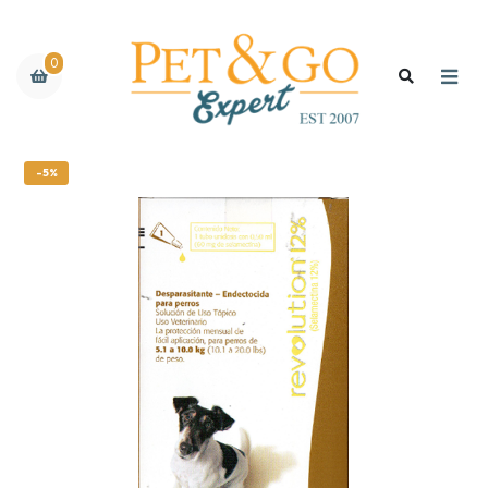
0
-5%