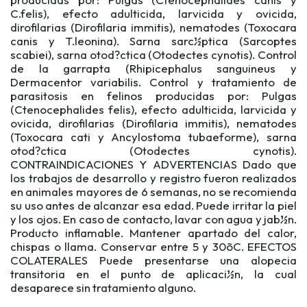
C.felis), efecto adulticida, larvicida y ovicida,
dirofilarias (Dirofilaria immitis), nematodes (Toxocara
canis y T.leonina). Sarna sarc½ptica (Sarcoptes
scabiei), sarna otod?ctica (Otodectes cynotis). Control
de la garrapta (Rhipicephalus sanguineus y
Dermacentor variabilis. Control y tratamiento de
parasitosis en felinos producidas por: Pulgas
(Ctenocephalides felis), efecto adulticida, larvicida y
ovicida, dirofilarias (Dirofilaria immitis), nematodes
(Toxocara cati y Ancylostoma tubaeforme), sarna
otod?ctica (Otodectes cynotis).
CONTRAINDICACIONES Y ADVERTENCIAS Dado que
los trabajos de desarrollo y registro fueron realizados
en animales mayores de 6 semanas, no se recomienda
su uso antes de alcanzar esa edad. Puede irritar la piel
y los ojos. En caso de contacto, lavar con agua y jab½n.
Producto inflamable. Mantener apartado del calor,
chispas o llama. Conservar entre 5 y 30õC. EFECTOS
COLATERALES Puede presentarse una alopecia
transitoria en el punto de aplicaci½n, la cual
desaparece sin tratamiento alguno.