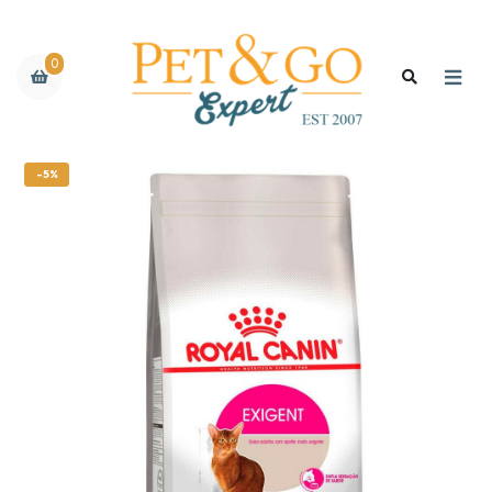
0
-5%