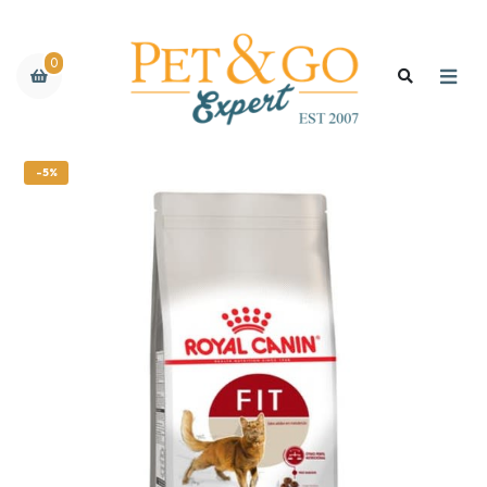
0
-5%