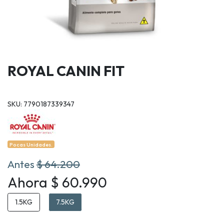
ROYAL CANIN FIT
SKU: 7790187339347
Pocas Unidades.
Antes
$ 64.200
Ahora $ 60.990
1.5KG
7.5KG