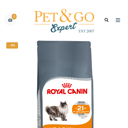
0
-5%