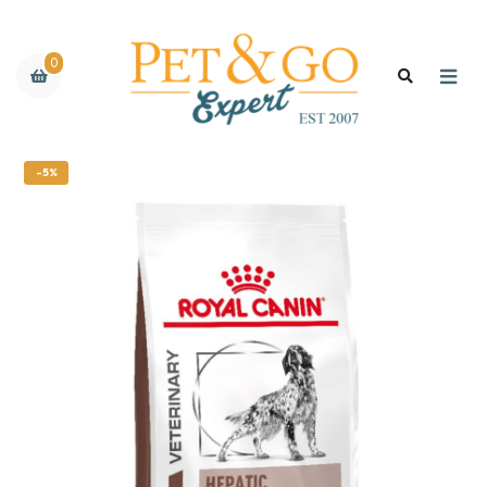
0
-5%