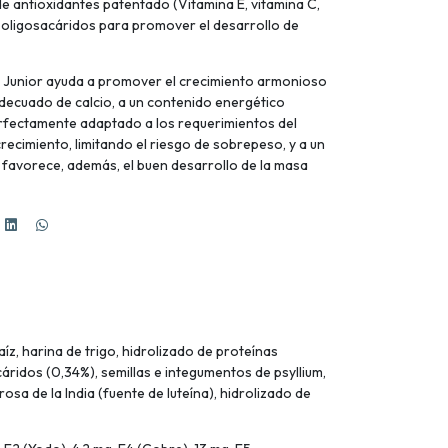
e antioxidantes patentado (Vitamina E, vitamina C,
o-oligosacáridos para promover el desarrollo de
i Junior ayuda a promover el crecimiento armonioso
adecuado de calcio, a un contenido energético
rfectamente adaptado a los requerimientos del
recimiento, limitando el riesgo de sobrepeso, y a un
 favorece, además, el buen desarrollo de la masa
z, harina de trigo, hidrolizado de proteínas
cáridos (0,34%), semillas e integumentos de psyllium,
sa de la India (fuente de luteína), hidrolizado de