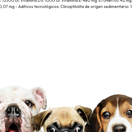
: 15500 UI, Vitamina D3: 1000 UI, Vitamina E: 480 mg, E1 (Hierro): 42 mg,
0,07 mg - Aditivos tecnológicos: Clinoptilolita de origen sedimentario: 