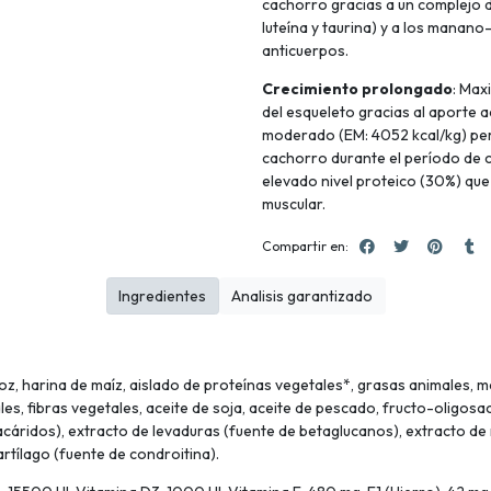
cachorro gracias a un complejo d
luteína y taurina) y a los manan
anticuerpos.
Crecimiento prolongado
: Max
del esqueleto gracias al aporte 
moderado (EM: 4052 kcal/kg) pe
cachorro durante el período de c
elevado nivel proteico (30%) que
muscular.
Compartir en:
Ingredientes
Analisis garantizado
 harina de maíz, aislado de proteínas vegetales*, grasas animales, maí
es, fibras vegetales, aceite de soja, aceite de pescado, fructo-oligosa
ridos), extracto de levaduras (fuente de betaglucanos), extracto de ro
rtílago (fuente de condroitina).