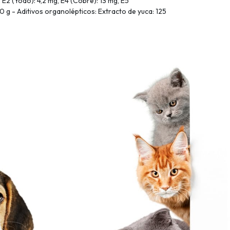
 E2 (Yodo): 4,2 mg, E4 (Cobre): 13 mg, E5
10 g - Aditivos organolépticos: Extracto de yuca: 125