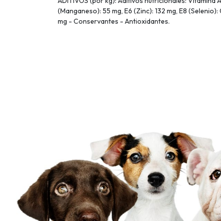
ADITIVOS (por kg): Aditivos nutricionales: Vitamina A
(Manganeso): 55 mg, E6 (Zinc): 132 mg, E8 (Selenio): 
mg - Conservantes - Antioxidantes.