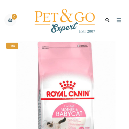
0
-5%