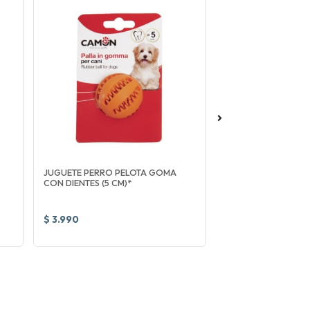
-5%
JUGUETE PERRO PELOTA GOMA
ROYAL CANIN BABY
CON DIENTES (5 CM)*
ROYAL CANIN
$ 3.990
$ 23.989