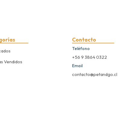
gorías
Contacto
Teléfono
cados
+56 9 3864 0322
s Vendidos
Email
contacto@petandgo.cl