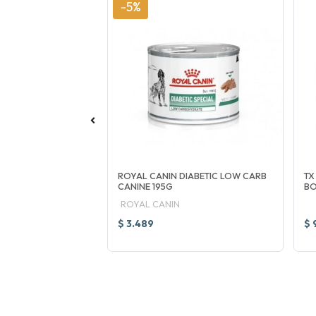
-5%
ABY DOG MILK
ROYAL CANIN DIABETIC LOW CARB
TX
CANINE 195G
BO
ROYAL CANIN
$ 3.489
$ 