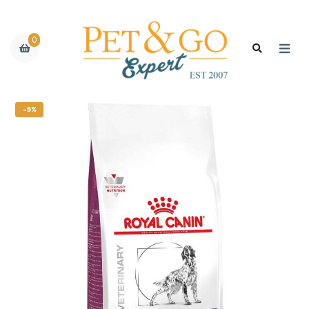
0
-5%