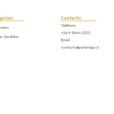
gorías
Contacto
Teléfono
cados
+56 9 3864 0322
s Vendidos
Email
contacto@petandgo.cl