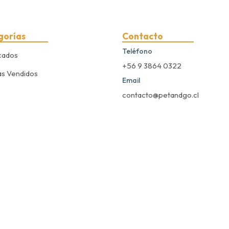
gorías
Contacto
Teléfono
cados
+56 9 3864 0322
s Vendidos
Email
contacto@petandgo.cl