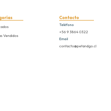
gorías
Contacto
Teléfono
cados
+56 9 3864 0322
s Vendidos
Email
contacto@petandgo.cl