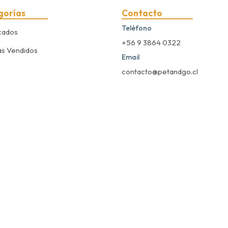
gorías
Contacto
Teléfono
cados
+56 9 3864 0322
s Vendidos
Email
contacto@petandgo.cl