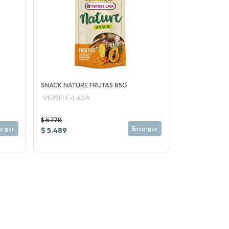
SNACK NATURE FRUTAS 85G
VERSELE-LAGA
$ 5.778
argar
Encargar
$ 5.489