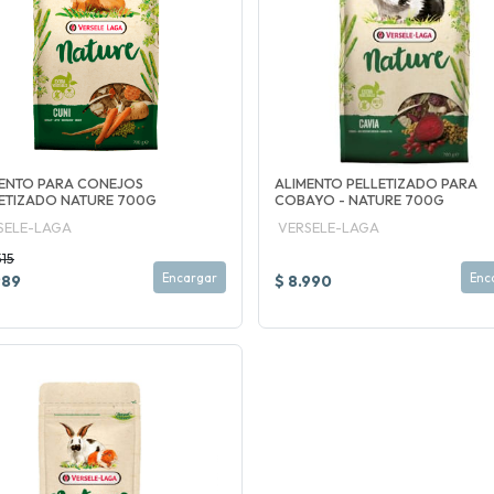
ENTO PARA CONEJOS
ALIMENTO PELLETIZADO PARA
ETIZADO NATURE 700G
COBAYO - NATURE 700G
SELE-LAGA
VERSELE-LAGA
515
Encargar
Enc
989
$ 8.990