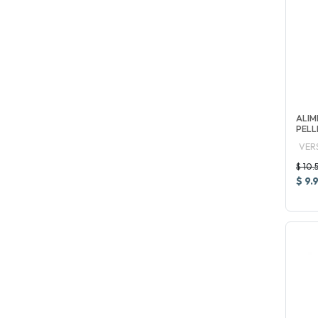
ALIM
PELL
VER
$ 10.
$ 9.