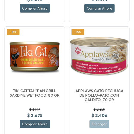
Comprar Ahora
Comprar Ahora
-15%
-15%
TIKI CAT TAHITIAN GRILL
APPLAWS GATO PECHUGA
SARDINE WET FOOD, 80 GR
DE POLLO-PATO CON
CALDITO, 70 GR
$ 3.147
$ 2.831
$ 2.675
$ 2.406
Comprar Ahora
Encargar