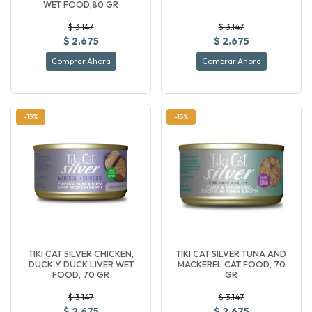
WET FOOD,80 GR
$ 3.147
$ 3.147
$ 2.675
$ 2.675
Comprar Ahora
Comprar Ahora
-15%
-15%
TIKI CAT SILVER CHICKEN,
TIKI CAT SILVER TUNA AND
DUCK Y DUCK LIVER WET
MACKEREL CAT FOOD, 70
FOOD, 70 GR
GR
$ 3.147
$ 3.147
$ 2.675
$ 2.675