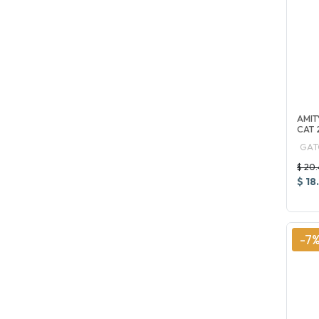
AMIT
CAT 
GAT
$ 20.
$ 18
-7