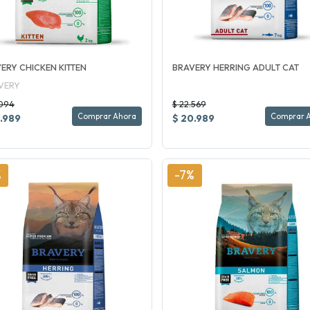
ERY CHICKEN KITTEN
BRAVERY HERRING ADULT CAT
VERY
.094
$ 22.569
Comprar Ahora
Comprar 
.989
$ 20.989
%
-7%