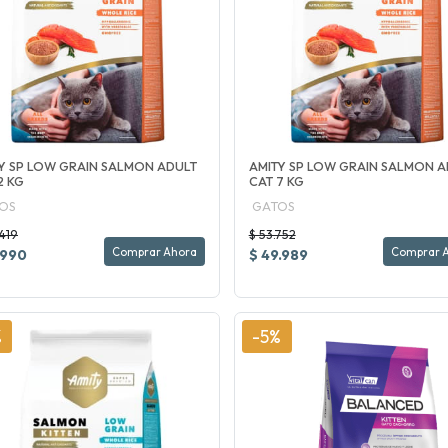
Y SP LOW GRAIN SALMON ADULT
AMITY SP LOW GRAIN SALMON A
2 KG
CAT 7 KG
OS
GATOS
419
$ 53.752
Comprar Ahora
Comprar 
.990
$ 49.989
%
-5%