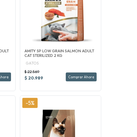
DULT
AMITY SP LOW GRAIN SALMON ADULT
CAT STERILIZED 2 KG
GATOS
$ 22.569
Ahora
Comprar Ahora
$ 20.989
-5%