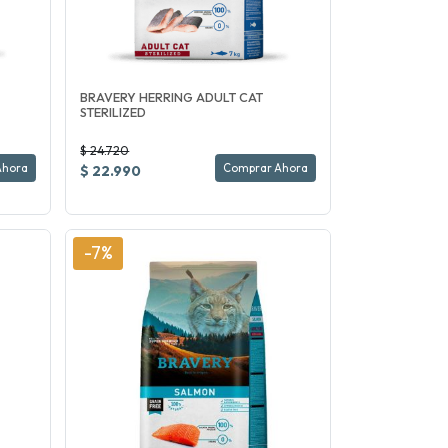
BRAVERY HERRING ADULT CAT
STERILIZED
$ 24.720
Ahora
Comprar Ahora
$ 22.990
-7%