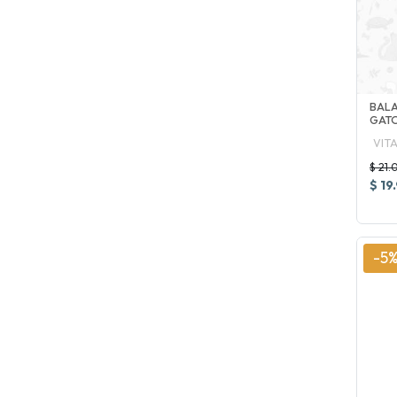
BALA
GAT
VIT
$ 21.
$ 19
-5