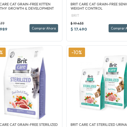
 CARE CAT GRAIN-FREE KITTEN
BRIT CARE CAT GRAIN-FREE SEN
LTHY GROWTH & DEVELOPMENT
WEIGHT CONTROL
BRIT
877
$ 19.433
Comprar Ahora
Comprar 
.989
$ 17.490
0%
-10%
 CARE CAT GRAIN-FREE STERILIZED
BRIT CARE CAT STERILIZED URIN