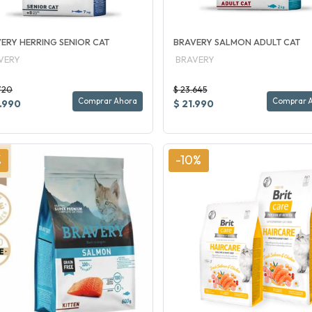
ERY HERRING SENIOR CAT
BRAVERY SALMON ADULT CAT
VERY
BRAVERY
720
$ 23.645
Comprar Ahora
Comprar 
.990
$ 21.990
%
-10%