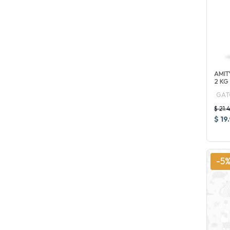
AMIT
2 KG
GAT
$ 21.
$ 19
-5