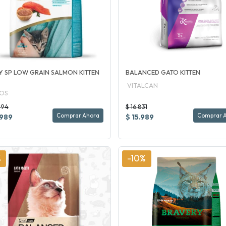
Y SP LOW GRAIN SALMON KITTEN
BALANCED GATO KITTEN
VITALCAN
OS
494
$ 16.831
Comprar Ahora
Comprar 
.989
$ 15.989
%
-10%