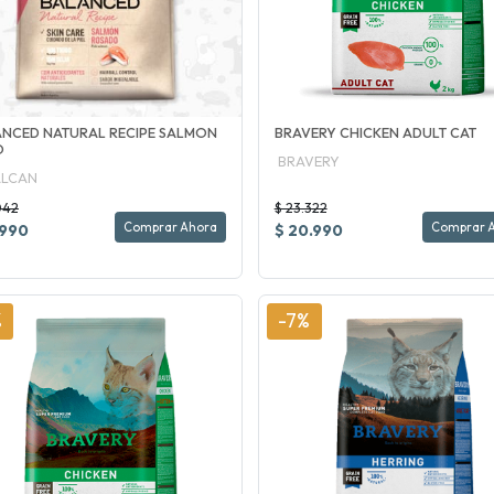
NCED NATURAL RECIPE SALMON
BRAVERY CHICKEN ADULT CAT
O
BRAVERY
ALCAN
042
$ 23.322
Comprar Ahora
Comprar 
.990
$ 20.990
%
-7%