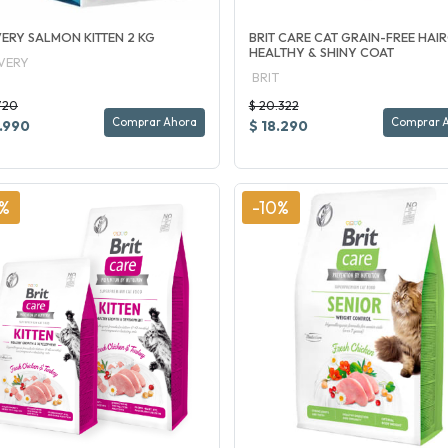
ERY SALMON KITTEN 2 KG
BRIT CARE CAT GRAIN-FREE HAI
HEALTHY & SHINY COAT
VERY
BRIT
720
$ 20.322
Comprar Ahora
Comprar 
.990
$ 18.290
0%
-10%