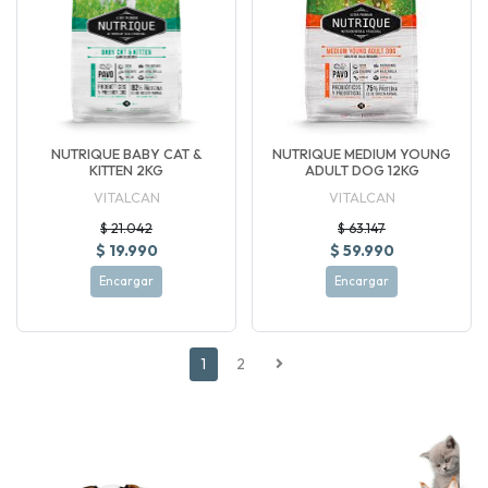
NUTRIQUE BABY CAT &
NUTRIQUE MEDIUM YOUNG
KITTEN 2KG
ADULT DOG 12KG
VITALCAN
VITALCAN
$ 21.042
$ 63.147
$ 19.990
$ 59.990
Encargar
Encargar
1
2