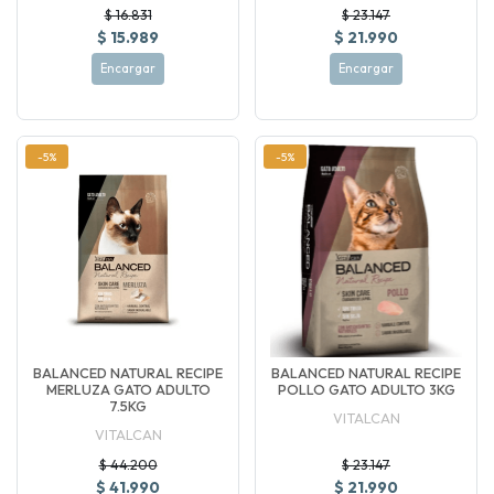
$ 16.831
$ 23.147
$ 15.989
$ 21.990
Encargar
Encargar
-5%
-5%
BALANCED NATURAL RECIPE
BALANCED NATURAL RECIPE
MERLUZA GATO ADULTO
POLLO GATO ADULTO 3KG
7.5KG
VITALCAN
VITALCAN
$ 44.200
$ 23.147
$ 41.990
$ 21.990