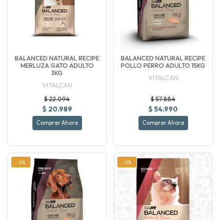
BALANCED NATURAL RECIPE
BALANCED NATURAL RECIPE
MERLUZA GATO ADULTO
POLLO PERRO ADULTO 15KG
3KG
VITALCAN
VITALCAN
$ 22.094
$ 57.884
$ 20.989
$ 54.990
Comprar Ahora
Comprar Ahora
-5%
-5%