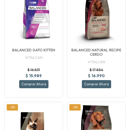
BALANCED GATO KITTEN
BALANCED NATURAL RECIPE
CERDO
VITALCAN
VITALCAN
$ 16.831
$ 17.884
$ 15.989
$ 16.990
Comprar Ahora
Comprar Ahora
-5%
-5%