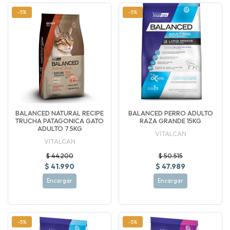
-5%
-5%
BALANCED NATURAL RECIPE
BALANCED PERRO ADULTO
TRUCHA PATAGONICA GATO
RAZA GRANDE 15KG
ADULTO 7.5KG
VITALCAN
VITALCAN
$ 44.200
$ 50.515
$ 41.990
$ 47.989
Encargar
Encargar
-5%
-5%