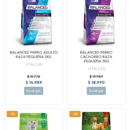
BALANCED PERRO ADULTO
BALANCED PERRO
RAZA PEQUEÑA 3KG
CACHORRO RAZA
PEQUEÑA 3KG
VITALCAN
VITALCAN
$ 15.778
$ 19.989
$ 14.989
$ 18.990
Encargar
Encargar
-5%
-5%