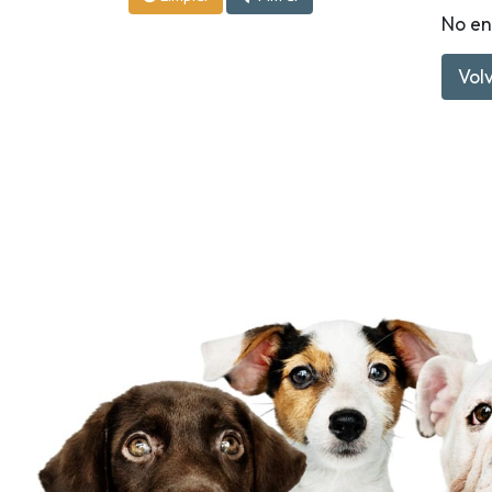
No en
Volv