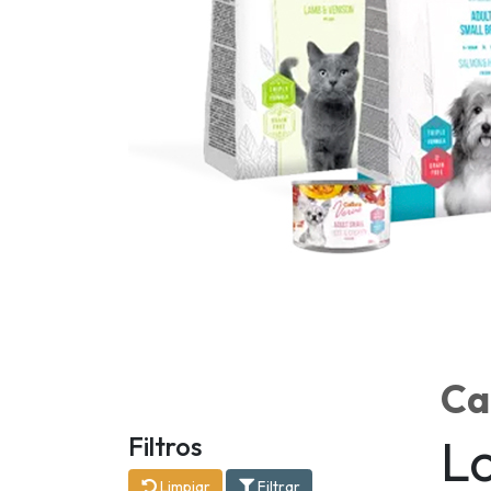
Ca
L
Filtros
Limpiar
Filtrar