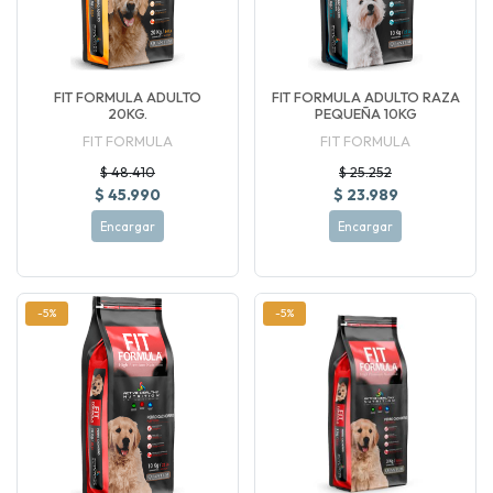
FIT FORMULA ADULTO
FIT FORMULA ADULTO RAZA
20KG.
PEQUEÑA 10KG
FIT FORMULA
FIT FORMULA
$ 48.410
$ 25.252
$ 45.990
$ 23.989
Encargar
Encargar
-5%
-5%