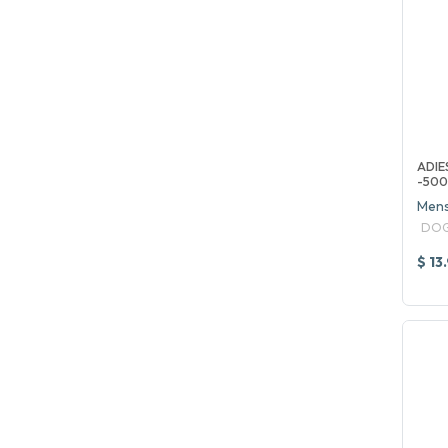
ADI
-50
Mens
DOG
$ 13