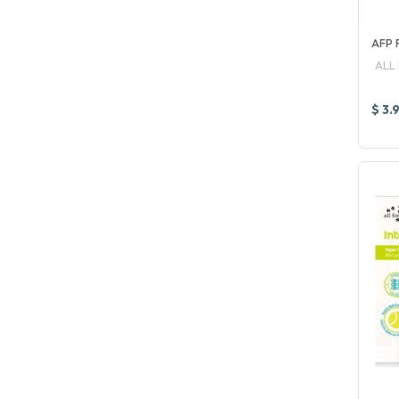
AFP 
ALL
$ 3.