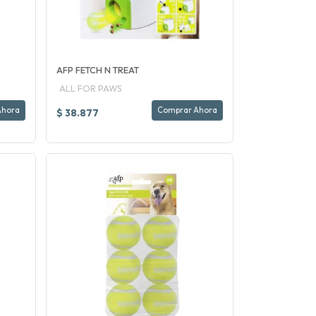
AFP FETCH N TREAT
ALL FOR PAWS
Ahora
Comprar Ahora
$ 38.877