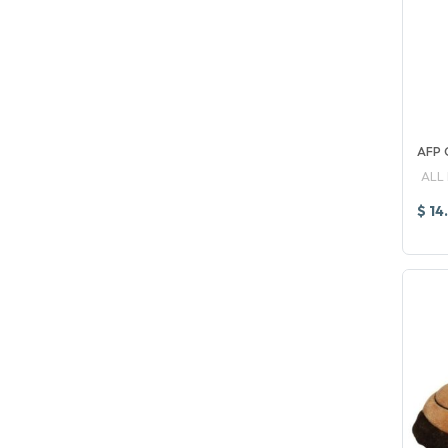
AFP 
ALL
$ 14