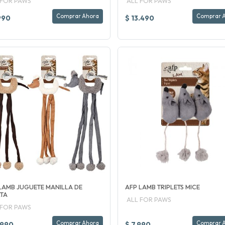
 FOR PAWS
ALL FOR PAWS
Comprar Ahora
Comprar 
990
$ 13.490
LAMB JUGUETE MANILLA DE
AFP LAMB TRIPLETS MICE
TA
ALL FOR PAWS
 FOR PAWS
Comprar Ahora
Comprar 
.990
$ 7.990