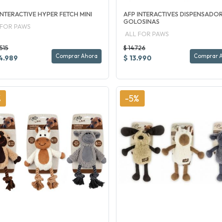
INTERACTIVE HYPER FETCH MINI
AFP INTERACTIVES DISPENSADO
GOLOSINAS
 FOR PAWS
ALL FOR PAWS
.515
$ 14.726
Comprar Ahora
Comprar 
4.989
$ 13.990
%
-5%