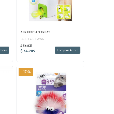
AFP FETCH N TREAT
ALL FOR PAWS
$ 36.831
Ahora
Comprar Ahora
$ 34.989
-10%