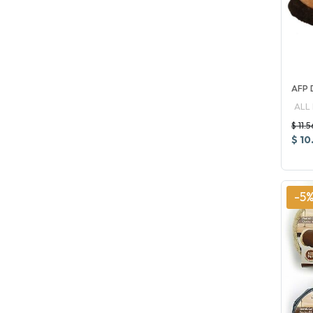
AFP
ALL
$ 11.
$ 10
-5