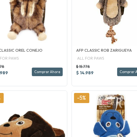
CLASSIC OREL CONEJO
AFP CLASSIC ROB ZARIGUEYA
 FOR PAWS
ALL FOR PAWS
778
$ 15.778
Comprar Ahora
Comprar 
.989
$ 14.989
%
-5%