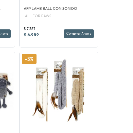
R
AFP LAMB BALL CON SONIDO
ALL FOR PAWS
$ 7.357
Ahora
Comprar Ahora
$ 6.989
-5%