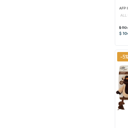
AFP 
ALL
$ 110
$ 10
-5