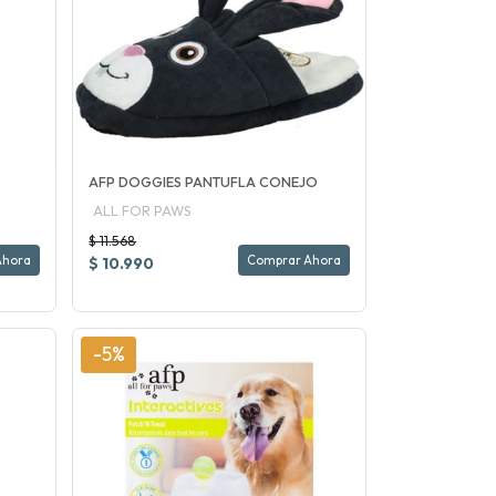
AFP DOGGIES PANTUFLA CONEJO
ALL FOR PAWS
$ 11.568
Ahora
Comprar Ahora
$ 10.990
-5%