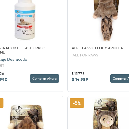
ESTRADOR DE CACHORROS
AFP CLASSIC FELICY ARDILLA
0ML
ALL FOR PAWS
aje Destacado
IT
726
$ 15.778
Comprar Ahora
Comprar 
.990
$ 14.989
%
-5%