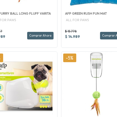
FURRY BALL LONG FLUFF VARITA
AFP GREEN RUSH FUN MAT
 FOR PAWS
ALL FOR PAWS
57
$ 15.778
Comprar Ahora
Comprar 
989
$ 14.989
%
-5%