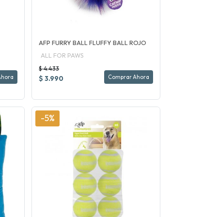
AFP FURRY BALL FLUFFY BALL ROJO
ALL FOR PAWS
$ 4.433
Ahora
Comprar Ahora
$ 3.990
-5%