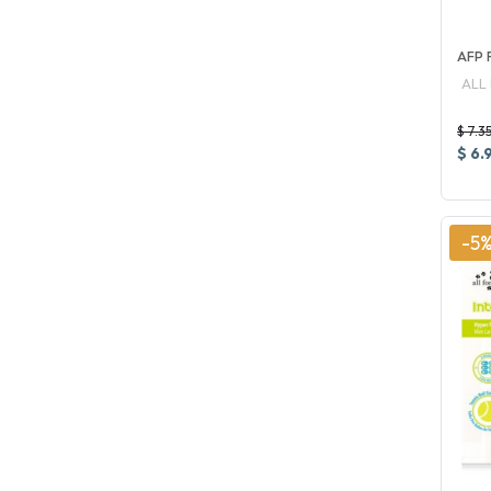
AFP 
ALL
$ 7.3
$ 6.
-5