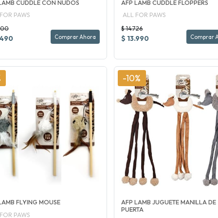
 LAMB CUDDLE CON NUDOS
AFP LAMB CUDDLE FLOPPERS
 FOR PAWS
ALL FOR PAWS
200
$ 14.726
Comprar Ahora
Comprar 
.490
$ 13.990
%
-10%
LAMB FLYING MOUSE
AFP LAMB JUGUETE MANILLA DE
PUERTA
 FOR PAWS