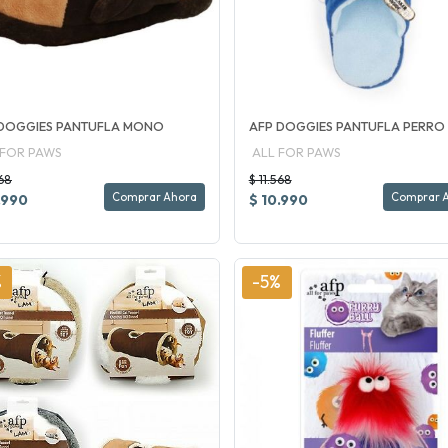
 DOGGIES PANTUFLA MONO
AFP DOGGIES PANTUFLA PERRO
 FOR PAWS
ALL FOR PAWS
568
$ 11.568
Comprar Ahora
Comprar 
.990
$ 10.990
%
-5%