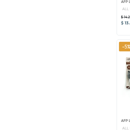
AFP
ALL
$ 14.
$ 13
-5
AFP 
ALL