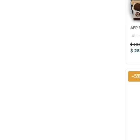
AFP 
ALL
$ 30.
$ 28
-5