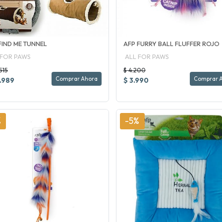
FIND ME TUNNEL
AFP FURRY BALL FLUFFER ROJO
 FOR PAWS
ALL FOR PAWS
515
$ 4.200
Comprar Ahora
Comprar 
.989
$ 3.990
%
-5%