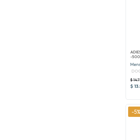
ADI
-50
Mens
DOG
$ 14.
$ 13
-5