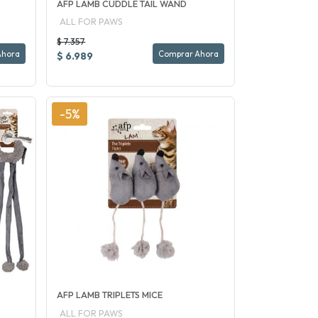
AFP LAMB CUDDLE TAIL WAND
ALL FOR PAWS
$ 7.357
Ahora
Comprar Ahora
$ 6.989
-5%
AFP LAMB TRIPLETS MICE
ALL FOR PAWS