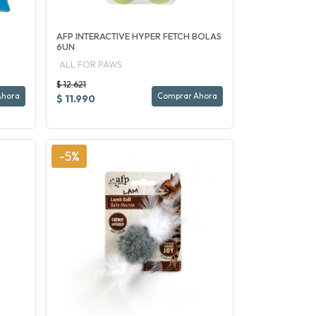
AFP INTERACTIVE HYPER FETCH BOLAS
6UN
ALL FOR PAWS
$ 12.621
Ahora
Comprar Ahora
$ 11.990
-5%