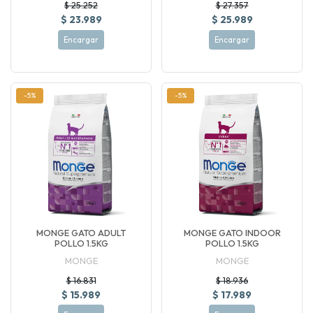
$ 25.252
$ 27.357
$ 23.989
$ 25.989
Encargar
Encargar
-5%
-5%
MONGE GATO ADULT
MONGE GATO INDOOR
POLLO 1.5KG
POLLO 1.5KG
MONGE
MONGE
$ 16.831
$ 18.936
$ 15.989
$ 17.989