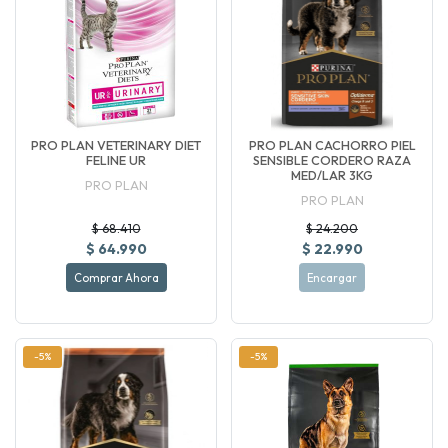
PRO PLAN VETERINARY DIET
PRO PLAN CACHORRO PIEL
FELINE UR
SENSIBLE CORDERO RAZA
MED/LAR 3KG
PRO PLAN
PRO PLAN
$ 68.410
$ 24.200
$ 64.990
$ 22.990
Comprar Ahora
Encargar
-5%
-5%