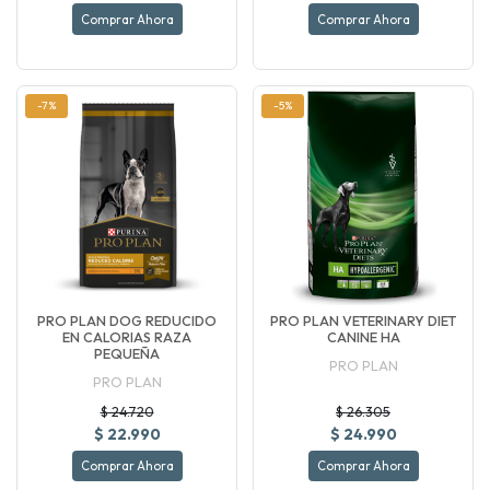
Comprar Ahora
Comprar Ahora
-7%
-5%
PRO PLAN DOG REDUCIDO
PRO PLAN VETERINARY DIET
EN CALORIAS RAZA
CANINE HA
PEQUEÑA
PRO PLAN
PRO PLAN
$ 24.720
$ 26.305
$ 22.990
$ 24.990
Comprar Ahora
Comprar Ahora