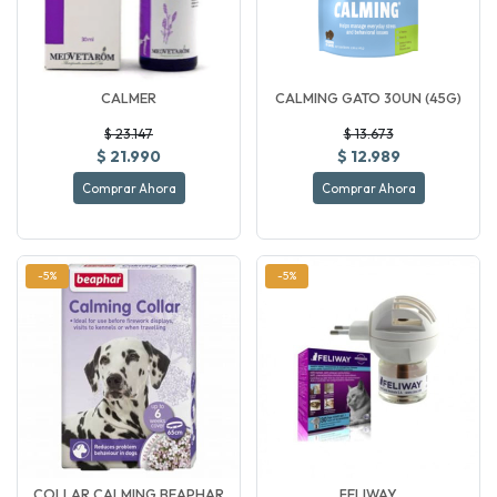
CALMER
CALMING GATO 30UN (45G)
$ 23.147
$ 13.673
$ 21.990
$ 12.989
Comprar Ahora
Comprar Ahora
-5%
-5%
COLLAR CALMING BEAPHAR
FELIWAY