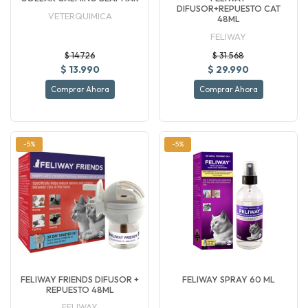
DIFUSOR+REPUESTO CAT
VETERQUIMICA
48ML
FELIWAY
$ 14.726
$ 31.568
$ 13.990
$ 29.990
Comprar Ahora
Comprar Ahora
-5%
-5%
FELIWAY FRIENDS DIFUSOR +
FELIWAY SPRAY 60 ML
REPUESTO 48ML
FELIWAY