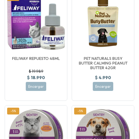
FELIWAY REPUESTO 48ML
PET NATURALS BUSY
BUTTER CALMING PEANUT
BUTTER 42GR
$ 19.989
$ 18.990
$ 4.990
Encargar
Encargar
-5%
-5%