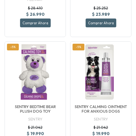
$ 28.410
$ 25.252
$ 26.990
$ 23.989
Comprar Ahora
Comprar Ahora
-5%
-5%
SENTRY BEDTIME BEAR
SENTRY CALMING OINTMENT
PLUSH DOG TOY
FOR ANXIOUS DOGS
SENTRY
SENTRY
$ 21.042
$ 21.042
$ 19.990
$ 19.990