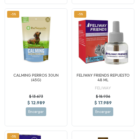
-5%
-5%
CALMING PERROS 30UN
FELIWAY FRIENDS REPUESTO
(45G)
48 ML
FELIWAY
$ 13.673
$ 18.936
$ 12.989
$ 17.989
Encargar
Encargar
-5%