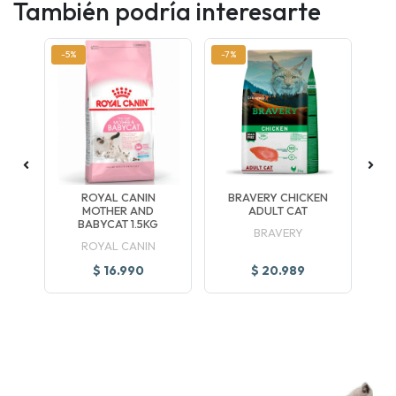
También podría interesarte
-5%
-7%
-7
NI
ROYAL CANIN
BRAVERY CHICKEN
B
MOTHER AND
ADULT CAT
BABYCAT 1.5KG
BRAVERY
ROYAL CANIN
$ 16.990
$ 20.989