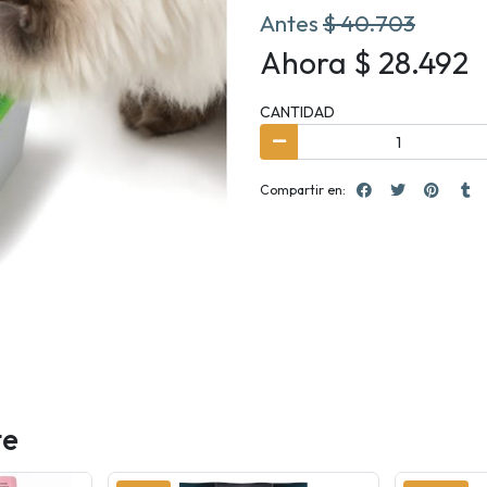
Antes
$ 40.703
Ahora $ 28.492
CANTIDAD
Compartir en:
te