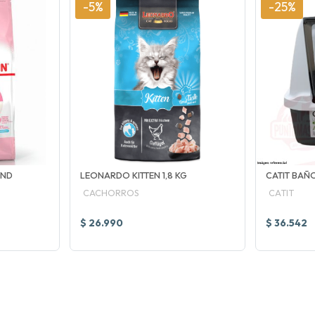
-5%
-25%
AND
LEONARDO KITTEN 1,8 KG
CATIT BAÑO
CACHORROS
CATIT
$ 26.990
$ 36.542