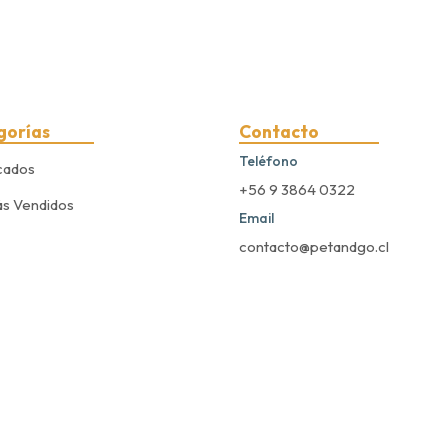
gorías
Contacto
Teléfono
cados
+56 9 3864 0322
s Vendidos
Email
contacto@petandgo.cl