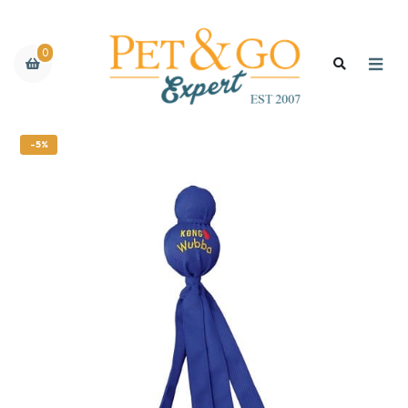
0
-5%