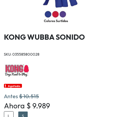
KONG WUBBA SONIDO
SKU: 035585800028
Agotado.
Antes
$ 10.515
Ahora $ 9.989
L
S