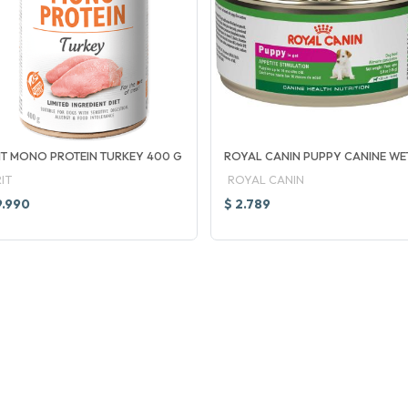
IT MONO PROTEIN TURKEY 400 G
ROYAL CANIN PUPPY CANINE WE
IT
ROYAL CANIN
9.990
$ 2.789