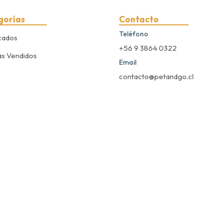
gorías
Contacto
Teléfono
cados
+56 9 3864 0322
s Vendidos
Email
contacto@petandgo.cl