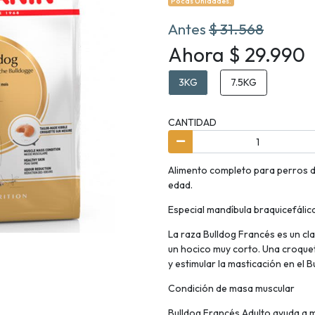
Pocas Unidades.
Antes
$ 31.568
Ahora $ 29.990
3KG
7.5KG
CANTIDAD
Alimento completo para perros de
edad.
Especial mandíbula braquicefálic
La raza Bulldog Francés es un cl
un hocico muy corto. Una croquet
y estimular la masticación en el 
Condición de masa muscular
Bulldog Francés Adulto ayuda a 