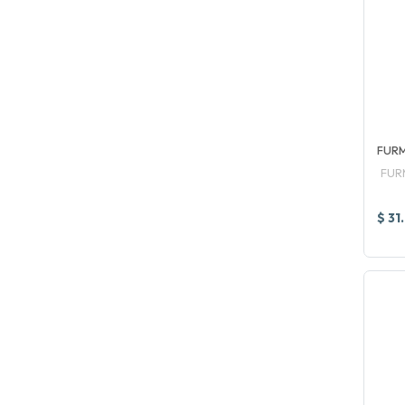
FURM
FUR
$ 31