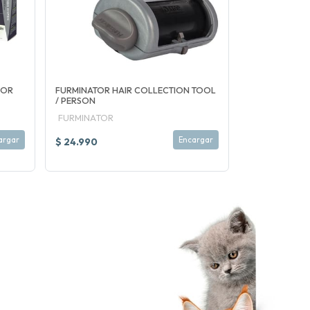
FOR
FURMINATOR HAIR COLLECTION TOOL
/ PERSON
FURMINATOR
argar
Encargar
$ 24.990