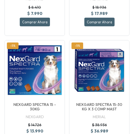
$ 8.410
$ 18.936
$ 7.990
$ 17.989
Comprar Ahora
Comprar Ahora
-5%
-5%
NEXGARD SPECTRA 15 -
NEXGARD SPECTRA 15-30
30KG
KG X 3 COMP MAST
NEXGARD
MERIAL
$ 14.726
$ 38.936
$ 13.990
$ 36.989