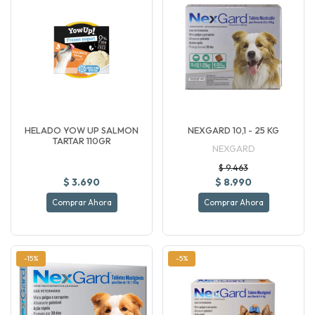
HELADO YOW UP SALMON
NEXGARD 10,1 - 25 KG
TARTAR 110GR
NEXGARD
$ 9.463
$ 3.690
$ 8.990
Comprar Ahora
Comprar Ahora
-15%
-5%