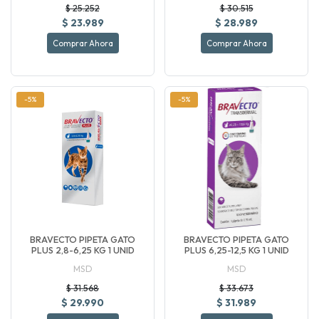
$ 25.252
$ 30.515
$ 23.989
$ 28.989
Comprar Ahora
Comprar Ahora
-5%
-5%
BRAVECTO PIPETA GATO
BRAVECTO PIPETA GATO
PLUS 2,8-6,25 KG 1 UNID
PLUS 6,25-12,5 KG 1 UNID
MSD
MSD
$ 31.568
$ 33.673
$ 29.990
$ 31.989