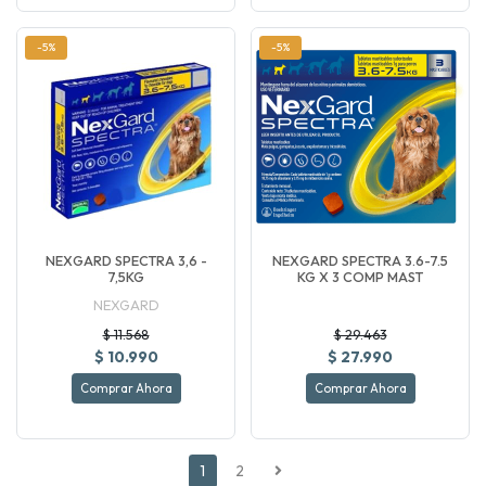
-5%
-5%
NEXGARD SPECTRA 3,6 -
NEXGARD SPECTRA 3.6-7.5
7,5KG
KG X 3 COMP MAST
NEXGARD
$ 11.568
$ 29.463
$ 10.990
$ 27.990
Comprar Ahora
Comprar Ahora
1
2