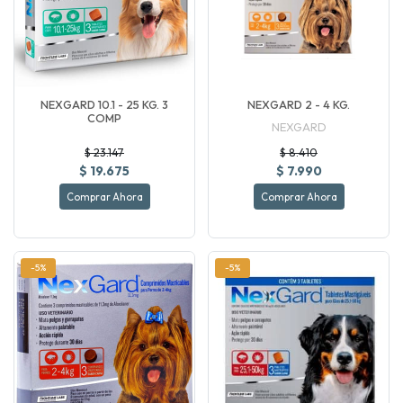
NEXGARD 10.1 - 25 KG. 3
NEXGARD 2 - 4 KG.
COMP
NEXGARD
$ 23.147
$ 8.410
$ 19.675
$ 7.990
Comprar Ahora
Comprar Ahora
-5%
-5%