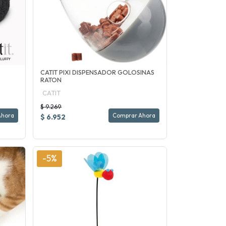
CATIT PIXI DISPENSADOR GOLOSINAS
RATON
CATIT
$ 9.269
Ahora
Comprar Ahora
$ 6.952
-5%