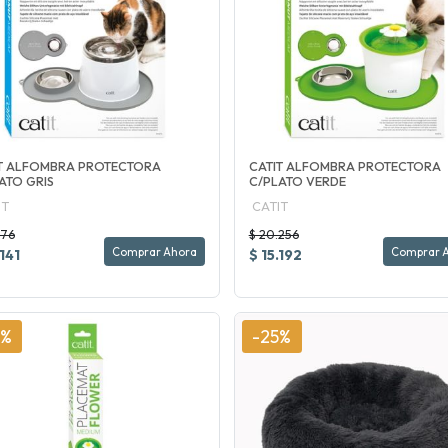
T ALFOMBRA PROTECTORA
CATIT ALFOMBRA PROTECTORA
ATO GRIS
C/PLATO VERDE
IT
CATIT
176
$ 20.256
Comprar Ahora
Comprar 
.141
$ 15.192
5%
-25%