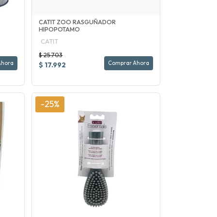
CATIT ZOO RASGUÑADOR
HIPOPOTAMO
CATIT
$ 25.703
Ahora
Comprar Ahora
$ 17.992
-25%