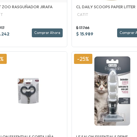
T ZOO RASGUÑADOR JIRAFA
CL DAILY SCOOPS PAPER LITTER
IT
CATIT
917
$ 17.766
Comprar Ahora
Comprar 
.242
$ 15.989
5%
-25%
ALON ESSENTIALS CORTA UÑA
LE SALON ESSENTIALS PEINE