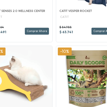
T SENSES 2.0 WELLNESS CENTER
CATIT VESPER ROCKET
IT
CATIT
864
$ 84.988
Comprar Ahora
Comprar 
.491
$ 63.741
0%
-10%