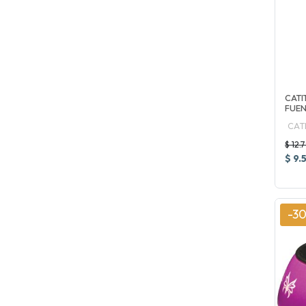
CATI
FUEN
CAT
$ 12.
$ 9.
-3