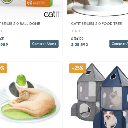
T SENSE 2.0 BALL DOME
CATIT SENSES 2.0 FOOD TREE
IT
CATIT
831
$ 34.122
Comprar Ahora
Comprar 
.989
$ 25.592
0%
-25%