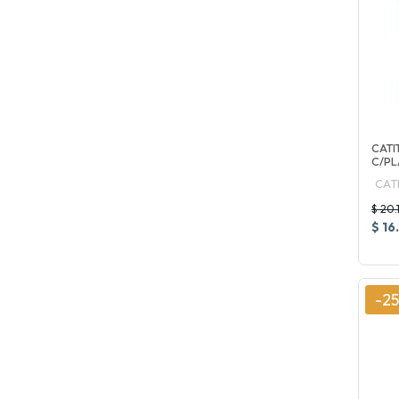
CATI
C/PL
CAT
$ 20.
$ 16
-2