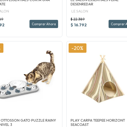
ATE
DESENREDAR
SALON
LE SALON
89
$ 22.389
Comprar Ahora
Comprar 
192
$ 16.792
%
-20%
 OTTOSSON GATO PUZZLE RAINY
PLAY CARPA TEEPEE HORIZONT
NIVEL 3
SEACOAST