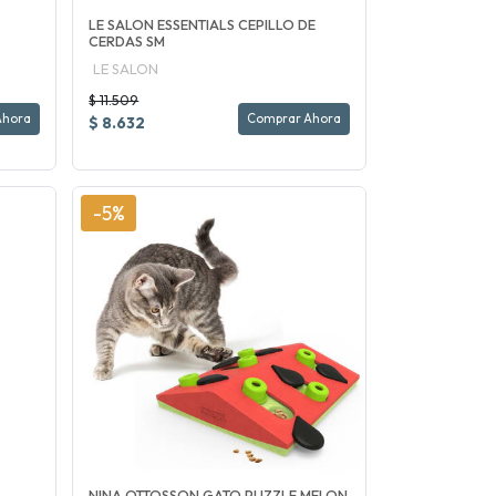
LE SALON ESSENTIALS CEPILLO DE
CERDAS SM
LE SALON
$ 11.509
Ahora
Comprar Ahora
$ 8.632
-5%
NINA OTTOSSON GATO PUZZLE MELON