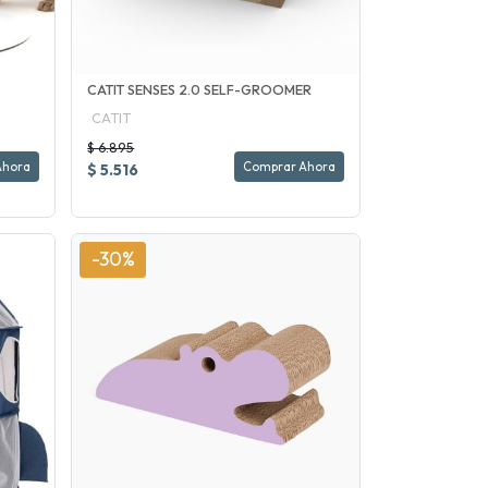
CATIT SENSES 2.0 SELF-GROOMER
CATIT
$ 6.895
Ahora
Comprar Ahora
$ 5.516
-30%