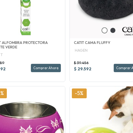
T ALFOMBRA PROTECTORA
CATIT CAMA FLUFFY
TE VERDE
HAGEN
IT
789
$ 39.456
Comprar Ahora
Comprar 
592
$ 29.592
0%
-5%