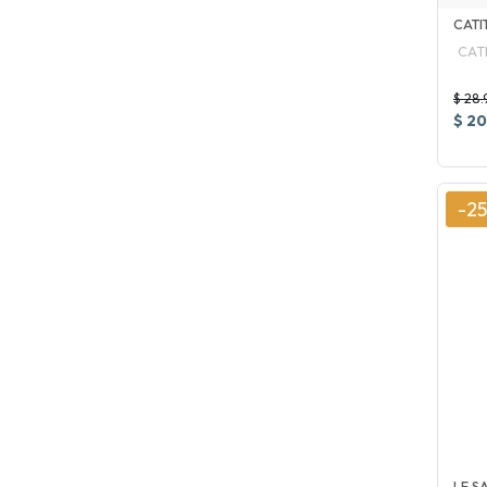
CATI
CAT
$ 28.
$ 20
-2
LE S