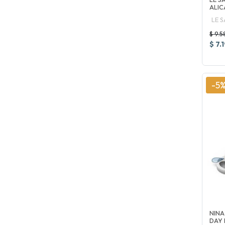
ALIC
LE 
$ 9.5
$ 7.
-5
NINA
DAY 