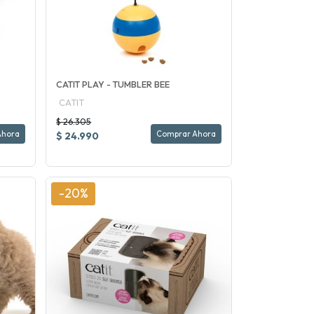
CATIT PLAY - TUMBLER BEE
CATIT
$ 26.305
Ahora
Comprar Ahora
$ 24.990
-20%