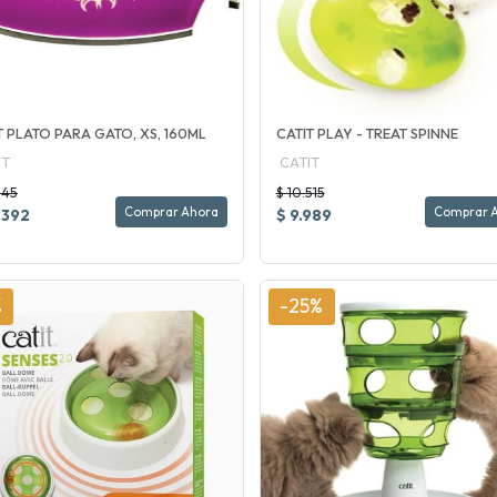
T PLATO PARA GATO, XS, 160ML
CATIT PLAY - TREAT SPINNE
IT
CATIT
845
$ 10.515
Comprar Ahora
Comprar 
.392
$ 9.989
%
-25%