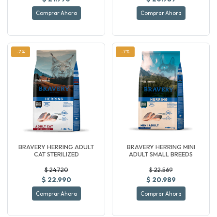
Comprar Ahora
Comprar Ahora
-7%
-7%
BRAVERY HERRING ADULT
BRAVERY HERRING MINI
CAT STERILIZED
ADULT SMALL BREEDS
$ 24.720
$ 22.569
$ 22.990
$ 20.989
Comprar Ahora
Comprar Ahora