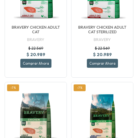
BRAVERY CHICKEN ADULT
BRAVERY CHICKEN ADULT
CAT
CAT STERILIZED
BRAVERY
BRAVERY
$ 22.569
$ 22.569
$ 20.989
$ 20.989
Comprar Ahora
Comprar Ahora
-7%
-7%