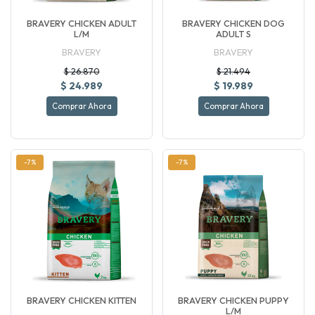
BRAVERY CHICKEN ADULT
BRAVERY CHICKEN DOG
L/M
ADULT S
BRAVERY
BRAVERY
$ 26.870
$ 21.494
$ 24.989
$ 19.989
Comprar Ahora
Comprar Ahora
-7%
-7%
BRAVERY CHICKEN KITTEN
BRAVERY CHICKEN PUPPY
L/M