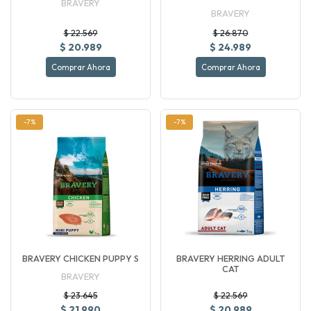
BRAVERY
BRAVERY
$ 22.569
$ 26.870
$ 20.989
$ 24.989
Comprar Ahora
Comprar Ahora
-7%
-7%
BRAVERY CHICKEN PUPPY S
BRAVERY HERRING ADULT
CAT
BRAVERY
$ 23.645
$ 22.569
$ 21.990
$ 20.989