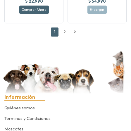
$ 22.990
$ 54.990
Comprar Ahora
Encargar
1
2
Información
Quiénes somos
Terminos y Condiciones
Mascotas