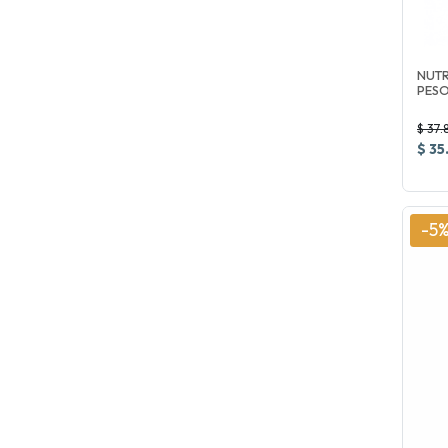
NUTR
PESO
$ 37
$ 35
-5