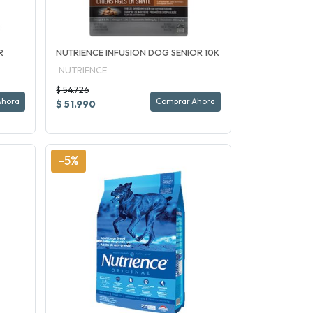
R
NUTRIENCE INFUSION DOG SENIOR 10K
NUTRIENCE
$ 54.726
Ahora
Comprar Ahora
$ 51.990
-5%