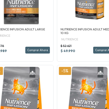
IENCE INFUSION ADULT LARGE
NUTRIENCE INFUSION ADULT ME
10 KG
RIENCE
NUTRIENCE
778
$ 52.621
Comprar Ahora
Comprar 
.989
$ 49.990
%
-5%