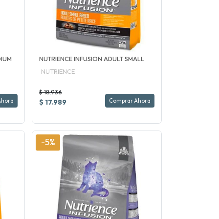
DIUM
NUTRIENCE INFUSION ADULT SMALL
NUTRIENCE
$ 18.936
Ahora
Comprar Ahora
$ 17.989
-5%