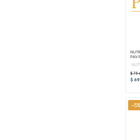
NUTR
PAV/
NUT
$ 73.
$ 69
-5