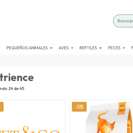
PEQUEÑOS ANIMALES
AVES
REPTILES
PECES
trience
ndo 24 de 45
%
-5%