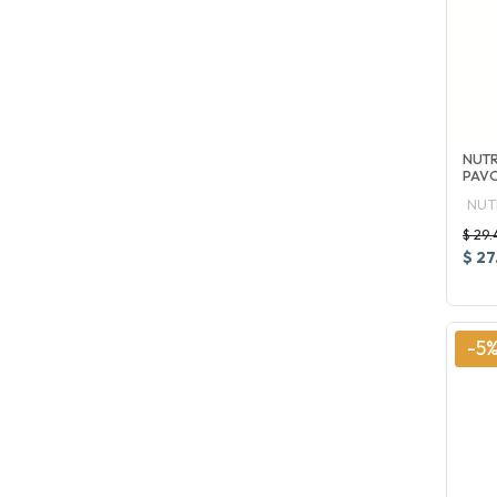
NUTR
PAV
NUT
$ 29.
$ 27
-5