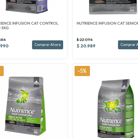
IENCE INFUSION CAT CONTROL
NUTRIENCE INFUSION CAT SENIO
 5KG
.884
$ 22.094
Comprar Ahora
Comprar 
.990
$ 20.989
%
-5%