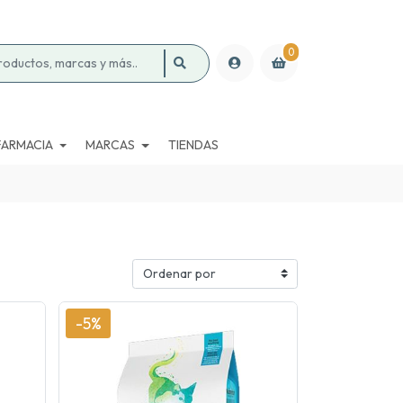
0
FARMACIA
MARCAS
TIENDAS
-5%