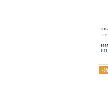
NUTR
NUT
$ 55.
$ 52
-5